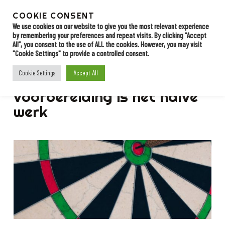
Skip
to
COOKIE CONSENT
Menu
Contact
main
We use cookies on our website to give you the most relevant experience
by remembering your preferences and repeat visits. By clicking “Accept
content
All”, you consent to the use of ALL the cookies. However, you may visit
"Cookie Settings" to provide a controlled consent.
BLOG
Accept All
Cookie Settings
Starten met EDI: een goede
voorbereiding is het halve
werk