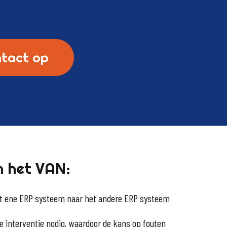
tact op
n het VAN:
et ene ERP systeem naar het andere ERP systeem
e interventie nodig, waardoor de kans op fouten