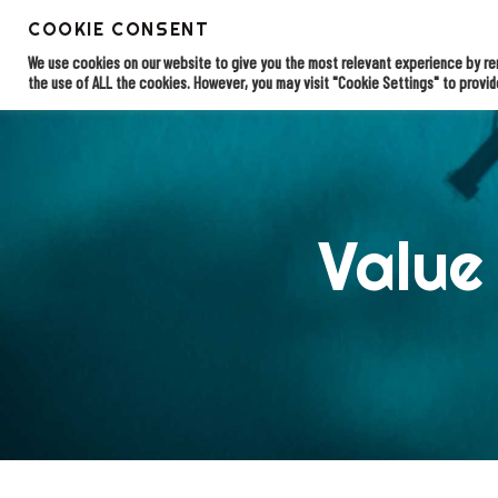
Skip
COOKIE CONSENT
to
EDI opl
Home
main
We use cookies on our website to give you the most relevant experience by rem
content
the use of ALL the cookies. However, you may visit "Cookie Settings" to provid
Value