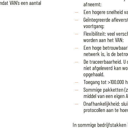
mdat VAN’s een aantal
afneemt;
Een hogere snelheid v
Geïntegreerde aflevers
voortgang;
Flexibiliteit: veel ve
worden aan het VAN;
Een hoge betrouwbaarh
netwerk is, is de betr
De traceerbaarheid. U o
niet afgeleverd kan wo
opgehaald.
Toegang tot >100.000 
Sommige pakketten (zo
middel van een eigen A
Onafhankelijkheid: sl
protocollen aan te ho
In sommige bedrijfstakken i