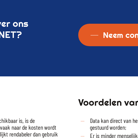
ver
ons
INET?
Neem con
Voordelen va
hikbaar is, is de
Data kan direct van h
 vaak naar de kosten wordt
gestuurd worden;
lijkt rendabeler dan gebruik
Er is minder menselijk