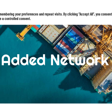
ossingen
Kennis & inspiratie
OMS Intern
Klantverhalen
embering your preferences and repeat visits. By clicking “Accept All”, you consent
e a controlled consent.
 Added Network