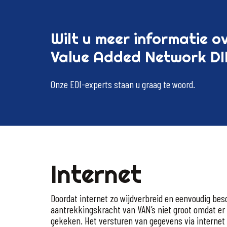
Wilt
u
meer
informatie
o
Value
Added
Network
D
Onze
EDI-experts
staan
u
graag
te
woord.
Internet
Doordat internet zo wijdverbreid en eenvoudig besc
aantrekkingskracht van VAN’s niet groot omdat er
gekeken. Het versturen van gegevens via internet 