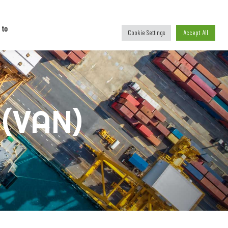
ational
C
o
n
t
a
c
t
 to
Accept All
Cookie Settings
 (VAN)