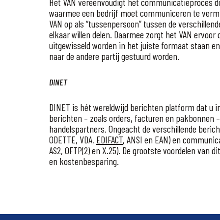
Het VAN vereenvoudigt het communicatieproces doo
waarmee een bedrijf moet communiceren te vermin
VAN op als “tussenpersoon” tussen de verschillend
elkaar willen delen. Daarmee zorgt het VAN ervoor 
uitgewisseld worden in het juiste formaat staan en 
naar de andere partij gestuurd worden.
DINET
DINET is hét wereldwijd berichten platform dat u in
berichten – zoals orders, facturen en pakbonnen –
handelspartners. Ongeacht de verschillende beric
ODETTE, VDA,
EDIFACT
, ANSI en EAN) en communicat
AS2, OFTP(2) en X.25). De grootste voordelen van di
en kostenbesparing.