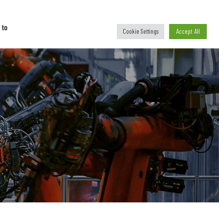
ational
C
o
n
t
a
c
t
 to
Accept All
Cookie Settings