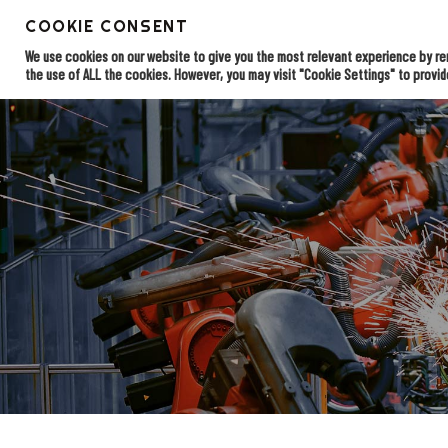
Skip
COOKIE CONSENT
to
EDI opl
Home
main
We use cookies on our website to give you the most relevant experience by rem
content
the use of ALL the cookies. However, you may visit "Cookie Settings" to provid