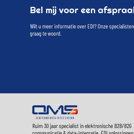
Bel
mij
voor
een
afspraa
Wilt
u
meer
informatie
over
EDI?
Onze
specialisten
graag
te
woord.
Ruim 30 jaar specialist in elektronische B2B/B2G
communicatie & data-integratie, EDI oplossingen