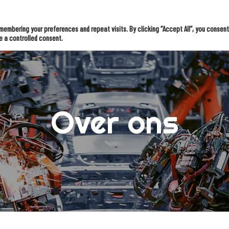
ossingen
Kennis & inspiratie
OMS Intern
Klantverhalen
embering your preferences and repeat visits. By clicking “Accept All”, you consent
e a controlled consent.
Over ons