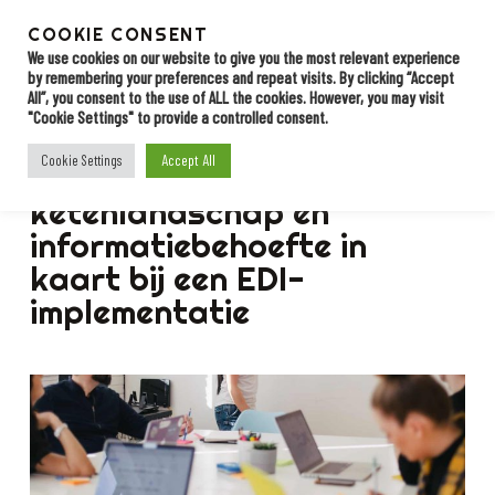
Skip
to
COOKIE CONSENT
Menu
Contact
main
We use cookies on our website to give you the most relevant experience
by remembering your preferences and repeat visits. By clicking “Accept
content
All”, you consent to the use of ALL the cookies. However, you may visit
"Cookie Settings" to provide a controlled consent.
BLOG
Accept All
Cookie Settings
Zo brengt u uw
ketenlandschap en
informatiebehoefte in
kaart bij een EDI-
implementatie