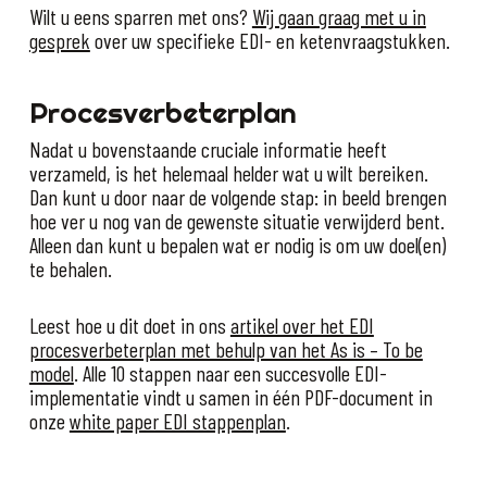
Wilt u eens sparren met ons?
Wij gaan graag met u in
gesprek
over uw specifieke EDI- en ketenvraagstukken.
Procesverbeterplan
Nadat u bovenstaande cruciale informatie heeft
verzameld, is het helemaal helder wat u wilt bereiken.
Dan kunt u door naar de volgende stap: in beeld brengen
hoe ver u nog van de gewenste situatie verwijderd bent.
Alleen dan kunt u bepalen wat er nodig is om uw doel(en)
te behalen.
Leest hoe u dit doet in ons
artikel over het EDI
procesverbeterplan met behulp van het As is – To be
model
. Alle 10 stappen naar een succesvolle EDI-
implementatie vindt u samen in één PDF-document in
onze
white paper EDI stappenplan
.