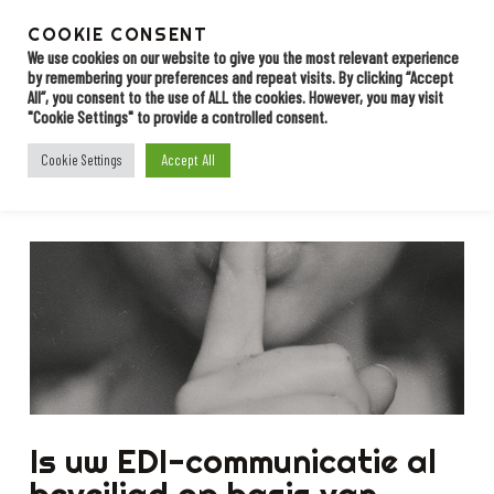
Skip
to
COOKIE CONSENT
Menu
Contact
main
We use cookies on our website to give you the most relevant experience
by remembering your preferences and repeat visits. By clicking “Accept
content
All”, you consent to the use of ALL the cookies. However, you may visit
"Cookie Settings" to provide a controlled consent.
BLOG
Accept All
Cookie Settings
Perfect Forward Secrecy
Is uw EDI-communicatie al