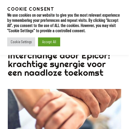
Skip
to
COOKIE CONSENT
Menu
Contact
main
We use cookies on our website to give you the most relevant experience
by remembering your preferences and repeat visits. By clicking “Accept
content
All”, you consent to the use of ALL the cookies. However, you may visit
"Cookie Settings" to provide a controlled consent.
BLOG
Accept All
Cookie Settings
Overname Data
Interchange door Epicor:
krachtige synergie voor
een naadloze toekomst